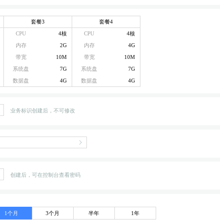
套餐3
套餐4
CPU
4核
CPU
4核
内存
2G
内存
4G
带宽
10M
带宽
10M
系统盘
7G
系统盘
7G
数据盘
4G
数据盘
4G
业务标识创建后，不可修改
创建后，可在控制台查看密码
1个月
3个月
半年
1年