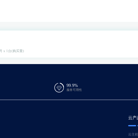
月 x 1台(购买量)
99.9%
服务可用性
云产
云主