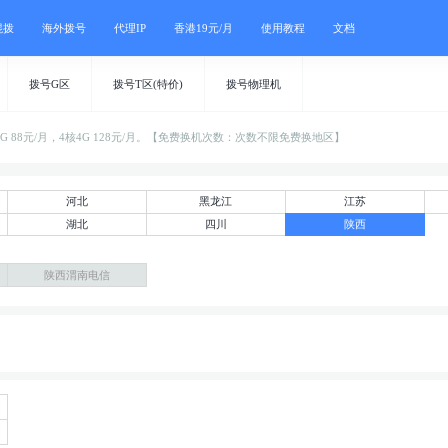
混拨
海外拨号
代理IP
香港19元/月
使用教程
文档
拨号G区
拨号T区(特价)
拨号物理机
核2G 88元/月，4核4G 128元/月。【免费换机次数：次数不限免费换地区】
河北
黑龙江
江苏
湖北
四川
陕西
陕西渭南电信