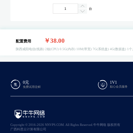
台
￥38.00
配置费用
陕西咸阳电信(线路)
2核(CPU)
0.5G(内存)
10M(带宽)
7G(系统盘)
4G(数据盘)
1个
0元
1V1
贴心会员服务
免费试用尝鲜
Copyright © 2016-2026 NNVPS.COM. All Rights Reserved.牛牛网络 版权所有
广西科恩云计算有限公司