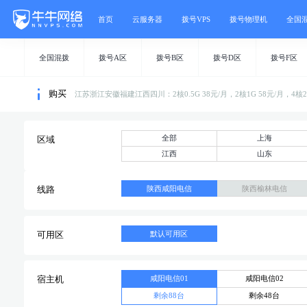
首页
云服务器
拨号VPS
拨号物理机
全国
全国混拨
拨号A区
拨号B区
拨号D区
拨号F区
购买
江苏浙江安徽福建江西四川：2核0.5G 38元/月，2核1G 58元/月，4
全部
上海
区域
江西
山东
陕西咸阳电信
陕西榆林电信
线路
默认可用区
可用区
咸阳电信01
咸阳电信02
宿主机
剩余88台
剩余48台