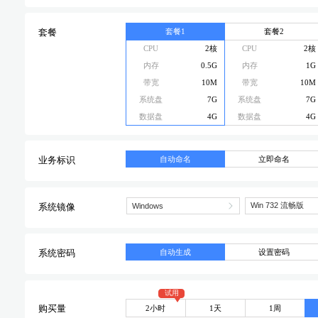
套餐1
套餐2
套餐
CPU
2核
CPU
2核
内存
0.5G
内存
1G
带宽
10M
带宽
10M
系统盘
7G
系统盘
7G
数据盘
4G
数据盘
4G
自动命名
立即命名
业务标识
系统镜像
自动生成
设置密码
系统密码
试用
2小时
1天
1周
购买量