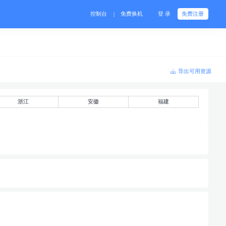
控制台
免费换机
登 录
免费注册
|
导出可用资源
浙江
安徽
福建