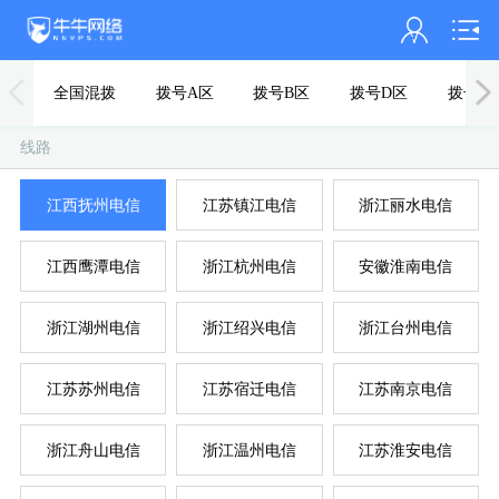
会员名：
全国混拨
拨号A区
拨号B区
拨号D区
拨号F
实名认证
线路
未认证
内
浙
江西抚州电信
江苏镇江电信
浙江丽水电信
充值
江西鹰潭电信
浙江杭州电信
安徽淮南电信
订单管理
进入控制台
浙江湖州电信
浙江绍兴电信
浙江台州电信
退出
江苏苏州电信
江苏宿迁电信
江苏南京电信
浙江舟山电信
浙江温州电信
江苏淮安电信