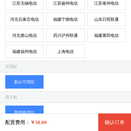
江苏无锡电信
江苏扬州电信
江苏泰州电信
拨
混
单
河北石家庄电信
福建宁德电信
山东日照联通
系统版本
河北唐山电信
四川泸州联通
福建莆田电信
规格
福建福州电信
上海电信
Win 732 流畅版
全
全
全
全
超
混
可用区
拨号Y区套餐一 360 2核 0.50G
Win 764 流畅版 (1G以上)
默认可用区
系统类别
拨号Y区套餐二 361 2核 1G
Win XP
宿主机
拨号Y区套餐三 362 4核 2G
Windows
Win 2003
抚州电信01
拨号Y区套餐四 363 4核 4G
Linux
Win 732 完整版 (1G以上)
配置费用：
￥
38.00
确认订单
剩余59台