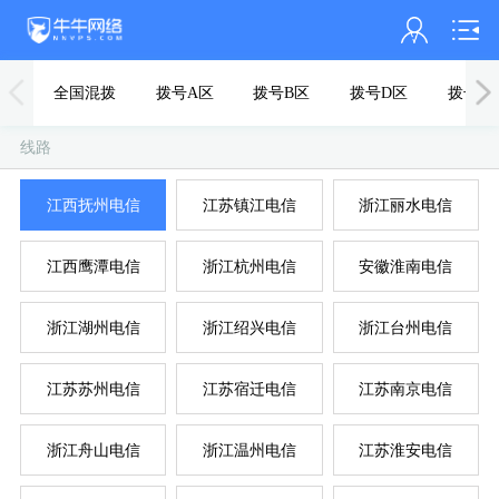
会员名：
全国混拨
拨号A区
拨号B区
拨号D区
拨号F
实名认证
线路
未认证
内
浙
江西抚州电信
江苏镇江电信
浙江丽水电信
充值
江西鹰潭电信
浙江杭州电信
安徽淮南电信
订单管理
进入控制台
浙江湖州电信
浙江绍兴电信
浙江台州电信
退出
江苏苏州电信
江苏宿迁电信
江苏南京电信
浙江舟山电信
浙江温州电信
江苏淮安电信