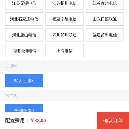
江苏无锡电信
江苏扬州电信
江苏泰州电信
拨
混
单
河北石家庄电信
福建宁德电信
山东日照联通
系统版本
河北唐山电信
四川泸州联通
福建莆田电信
规格
福建福州电信
上海电信
Win 732 流畅版
全
全
全
全
超
混
可用区
拨号Y区套餐一 360 2核 0.50G
Win 764 流畅版 (1G以上)
默认可用区
系统类别
拨号Y区套餐二 361 2核 1G
Win XP
宿主机
拨号Y区套餐三 362 4核 2G
Windows
Win 2003
抚州电信01
拨号Y区套餐四 363 4核 4G
Linux
Win 732 完整版 (1G以上)
配置费用：
￥
38.00
确认订单
剩余59台