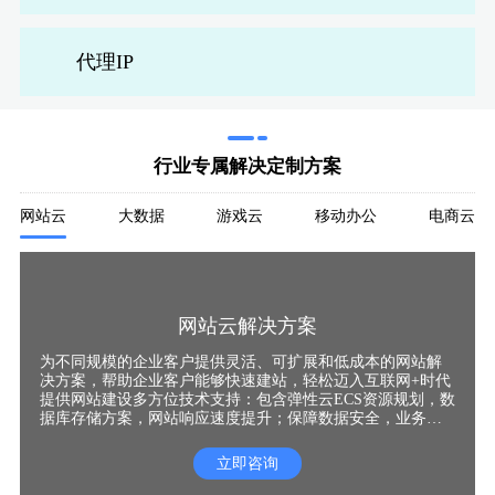
拨
混
单
代理IP
行业专属解决定制方案
网站云
大数据
游戏云
移动办公
电商云
全
全
全
全
超
混
网站云解决方案
为不同规模的企业客户提供灵活、可扩展和低成本的网站解
决方案，帮助企业客户能够快速建站，轻松迈入互联网+时代
提供网站建设多方位技术支持：包含弹性云ECS资源规划，数
据库存储方案，网站响应速度提升；保障数据安全，业务稳
定运行；支持海量并发用户，支持系统高可靠与高性能。
立即咨询