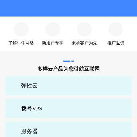
拨号VPS服务器
38元一月起！
会员名：
免费试用2小时
实名认证
未认证
了解牛牛网络
新用户专享
秉承客户为先
推广返佣
内
浙
充值
多样云产品为您引航互联网
订单管理
弹性云
进入控制台
退出
拨号VPS
服务器