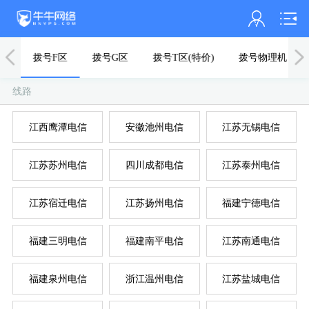
会员名：
区
拨号F区
拨号G区
拨号T区(特价)
拨号物理机
实名认证
线路
未认证
内
浙
江西鹰潭电信
安徽池州电信
江苏无锡电信
充值
江苏苏州电信
四川成都电信
江苏泰州电信
订单管理
进入控制台
江苏宿迁电信
江苏扬州电信
福建宁德电信
退出
福建三明电信
福建南平电信
江苏南通电信
福建泉州电信
浙江温州电信
江苏盐城电信