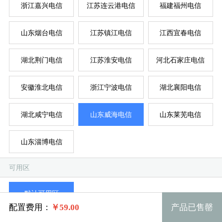
浙江嘉兴电信
江苏连云港电信
福建福州电信
拨
混
单
山东烟台电信
江苏镇江电信
江西宜春电信
系统版本
规格
湖北荆门电信
江苏淮安电信
河北石家庄电信
安徽淮北电信
浙江宁波电信
湖北襄阳电信
拨号F区套餐一m 2234 2核 0.50G
Win 732 流畅版
全
全
全
全
超
混
湖北咸宁电信
山东威海电信
山东莱芜电信
拨号F区套餐二m 2235 2核 1G
Win 764 流畅版 (1G以上)
系统类别
山东淄博电信
拨号F区套餐三m 2236 4核 2G
Win XP
可用区
Windows
拨号F区套餐四m 2237 4核 4G
Win 2003
默认可用区
Linux
拨号F区套餐五m 2238 8核 8G
Win 732 完整版 (1G以上)
配置费用：
￥
59.00
产品已售罄
宿主机