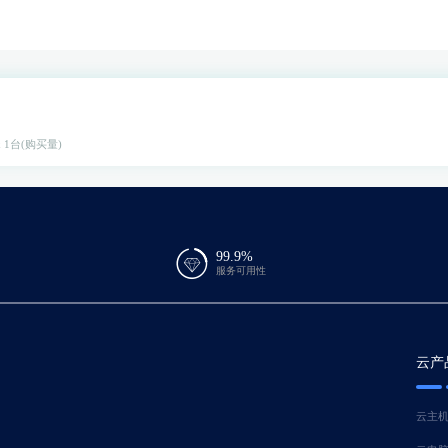
x 1台(购买量)
99.9%
服务可用性
云产
云主