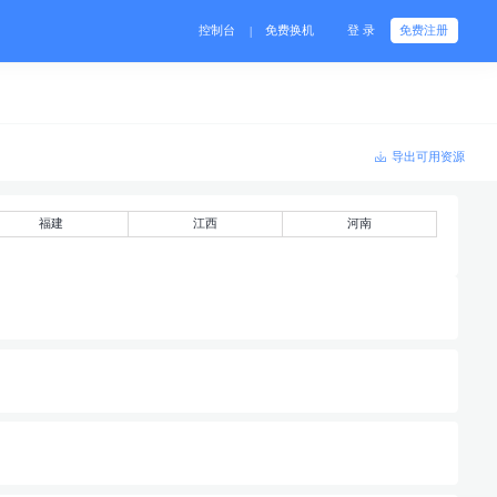
控制台
免费换机
登 录
免费注册
|
导出可用资源
福建
江西
河南