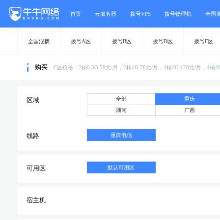
首页
云服务器
拨号VPS
拨号物理机
全国
全国混拨
拨号A区
拨号B区
拨号D区
拨号F区
购买
C区价格：2核0.5G 58元/月，2核1G 78元/月，4核2G 128元/月，
全部
重庆
区域
湖南
广西
重庆电信
线路
默认可用区
可用区
宿主机