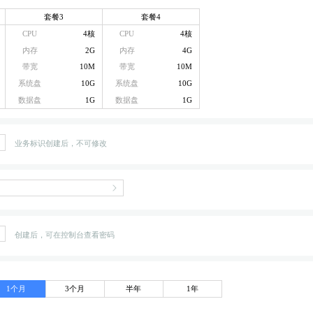
套餐3
套餐4
CPU
4核
CPU
4核
内存
2G
内存
4G
带宽
10M
带宽
10M
系统盘
10G
系统盘
10G
数据盘
1G
数据盘
1G
业务标识创建后，不可修改
创建后，可在控制台查看密码
1个月
3个月
半年
1年