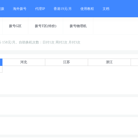
混拨
海外拨号
代理IP
香港19元/月
使用教程
文档
拨号G区
拨号T区(特价)
拨号物理机
4核4G 158元/月。自助换机次数：日付1次 周付2次 月付3次
河北
江苏
浙江