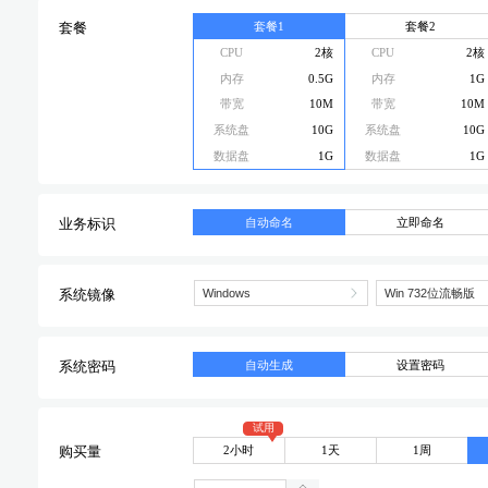
套餐1
套餐2
套餐
CPU
2核
CPU
2核
内存
0.5G
内存
1G
带宽
10M
带宽
10M
系统盘
10G
系统盘
10G
数据盘
1G
数据盘
1G
自动命名
立即命名
业务标识
系统镜像
自动生成
设置密码
系统密码
试用
2小时
1天
1周
购买量